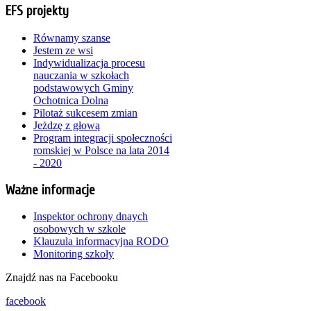
EFS projekty
Równamy szanse
Jestem ze wsi
Indywidualizacja procesu
nauczania w szkołach
podstawowych Gminy
Ochotnica Dolna
Pilotaż sukcesem zmian
Jeżdzę z głową
Program integracji społeczności
romskiej w Polsce na lata 2014
- 2020
Ważne informacje
Inspektor ochrony dnaych
osobowych w szkole
Klauzula informacyjna RODO
Monitoring szkoły
Znajdź nas na Facebooku
facebook