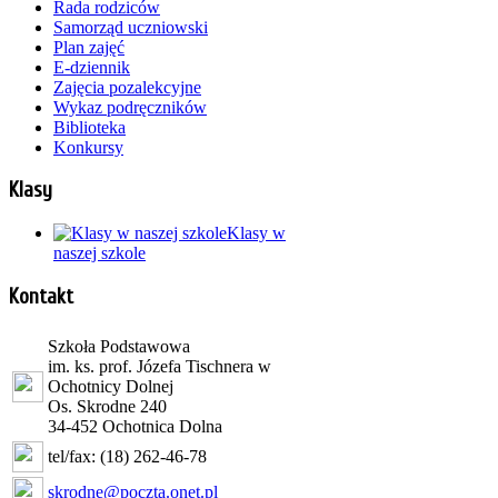
Rada rodziców
Samorząd uczniowski
Plan zajęć
E-dziennik
Zajęcia pozalekcyjne
Wykaz podręczników
Biblioteka
Konkursy
Klasy
Klasy w
naszej szkole
Kontakt
Szkoła Podstawowa
im. ks. prof. Józefa Tischnera w
Ochotnicy Dolnej
Os. Skrodne 240
34-452 Ochotnica Dolna
tel/fax: (18) 262-46-78
skrodne@poczta.onet.pl